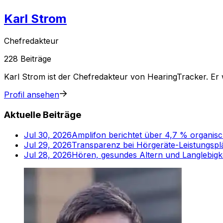
Karl Strom
Chefredakteur
228
Beiträge
Karl Strom ist der Chefredakteur von HearingTracker. E
Profil ansehen
Aktuelle Beiträge
Jul 30, 2026
Amplifon berichtet über 4,7 % organis
Jul 29, 2026
Transparenz bei Hörgeräte-Leistungsplä
Jul 28, 2026
Hören, gesundes Altern und Langlebigk